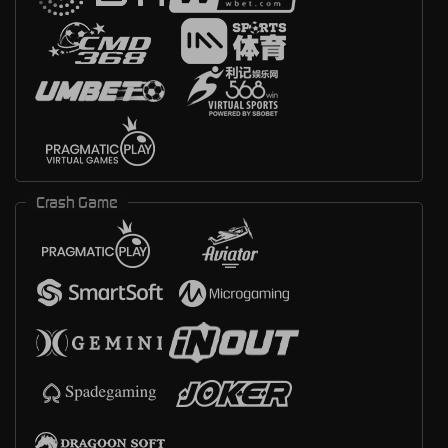
Crash Game