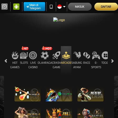
Main di
MASUK
DAFTAR
Telegram
HOT
SLOTS
LIVE
OLAHRAGA
CRASH
ARCADE
SABUNG
RACE
E-
TOGEL
PROM
GAMES
CASINO
GAME
AYAM
SPORTS
i
i
i
i
i
i