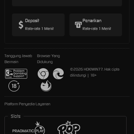
Deposit
Penarikan
Rata-rata 1 Menit
Rata-rata 1 Menit
Tanggung Jawab
Browser Yang
Bermain
Didukung
©2026 HOKIWIN77. Hak cipta
dilindungi | 18+
Platform Penyedia Layanan
Slots