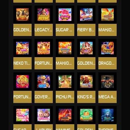
GOLDEN RHINO
LEGACY OF AZTEC
SUGAR FRENZY
FIERY BOXING
MAHJONG WAYS 3+
NEKO TITAN
FORTUNE HORSES
MAHJONG WAYS 3
GOLDEN ISLAND
DRAGON TIGER SHOWDOWN
FORTUNE TRIO
GOVERNMENT DISCO 2
PICHU PICHU
KING'S REALM
MEGA ACE