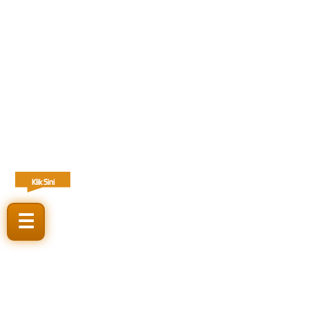
Klik Sini
☰