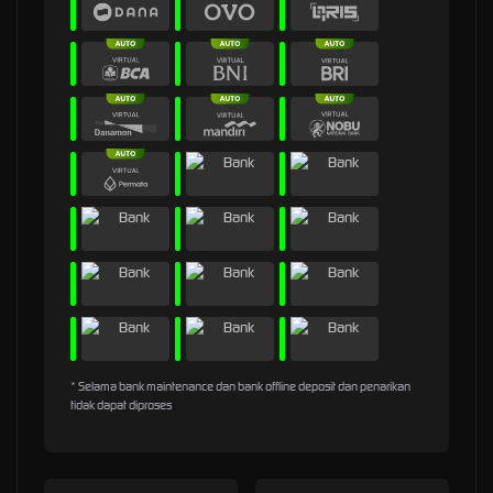
* Selama bank maintenance dan bank offline deposit dan penarikan
tidak dapat diproses