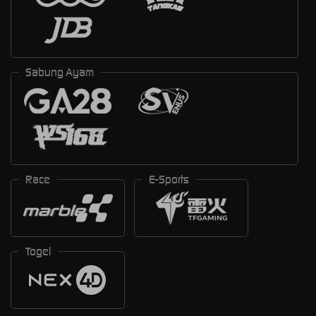
Sabung Ayam
Race
E-Sports
Togel