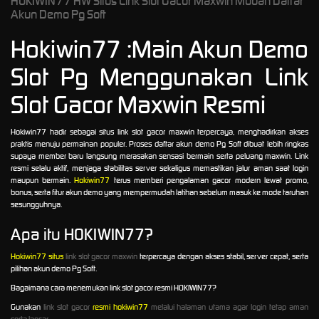
HOKIWIN77 HW Situs Link Slot Gacor Maxwin Mudah Daftar
Akun Demo Pg Soft
Hokiwin77 :Main Akun Demo
Slot Pg Menggunakan Link
Slot Gacor Maxwin Resmi
Hokiwin77 hadir sebagai situs link slot gacor maxwin terpercaya, menghadirkan akses
praktis menuju permainan populer. Proses daftar akun demo Pg Soft dibuat lebih ringkas
supaya member baru langsung merasakan sensasi bermain serta peluang maxwin. Link
resmi selalu aktif, menjaga stabilitas server sekaligus memastikan jalur aman saat login
maupun bermain.
Hokiwin77
terus memberi pengalaman gacor modern lewat promo,
bonus, serta fitur akun demo yang mempermudah latihan sebelum masuk ke mode taruhan
sesungguhnya.
Apa itu HOKIWIN77?
Hokiwin77 situs
link slot gacor maxwin
terpercaya dengan akses stabil, server cepat, serta
pilihan akun demo Pg Soft.
Bagaimana cara menemukan link slot gacor resmi HOKIWIN77?
Gunakan
link slot gacor
resmi hokiwin77
melalui halaman utama agar login tetap aman