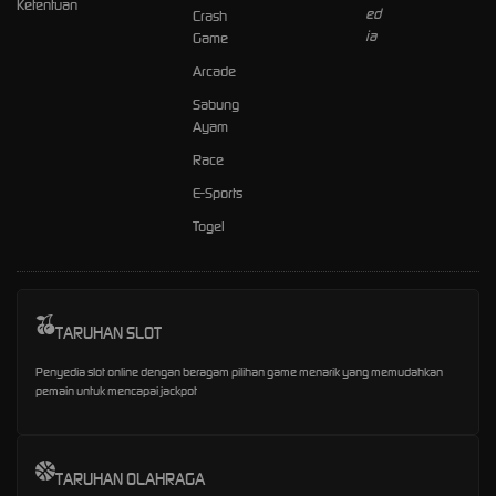
Ketentuan
Crash
Game
Arcade
Sabung
Ayam
Race
E-Sports
Togel
TARUHAN SLOT
Penyedia slot online dengan beragam pilihan game menarik yang memudahkan
pemain untuk mencapai jackpot
TARUHAN OLAHRAGA