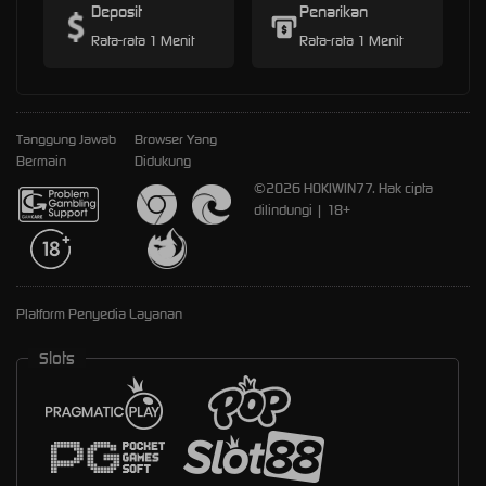
Deposit
Penarikan
Rata-rata 1 Menit
Rata-rata 1 Menit
Tanggung Jawab
Browser Yang
Bermain
Didukung
©2026 HOKIWIN77. Hak cipta
dilindungi | 18+
Platform Penyedia Layanan
Slots