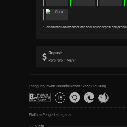
* Selama bank maintenance dan bank offline deposit dan penarik
Deposit
Rata-rata 1 Menit
Tanggung Jawab Bermain
Browser Yang Didukung
Platform Penyedia Layanan
Slots