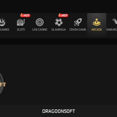
 GAMES
SLOTS
LIVE CASINO
OLAHRAGA
CRASH GAME
ARCADE
SABUNG
DRAGOONSOFT