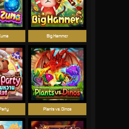
Zuma
Big Hammer
Party
Plants vs. Dinos