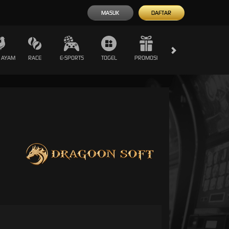
MASUK
DAFTAR
 AYAM
RACE
E-SPORTS
TOGEL
PROMOSI