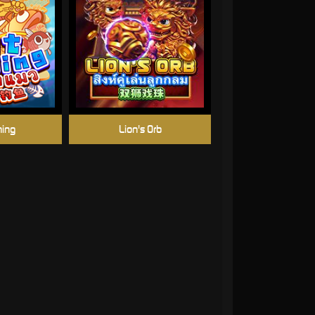
hing
Lion's Orb