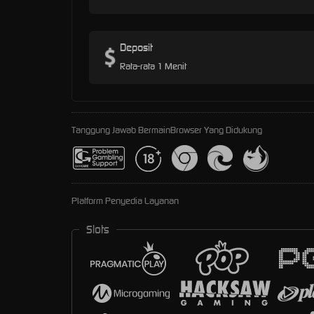
Deposit
Rata-rata 1 Menit
Tanggung Jawab Bermain
Browser Yang Didukung
Platform Penyedia Layanan
Slots