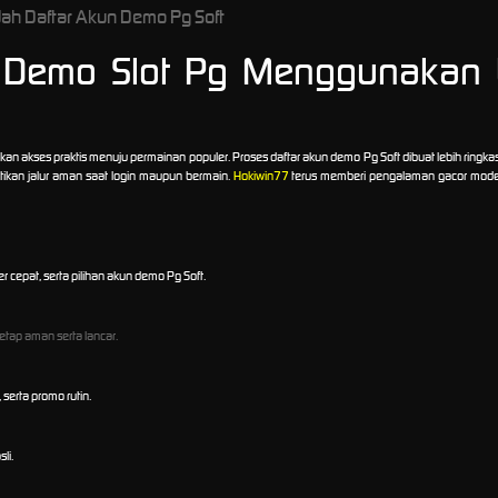
ah Daftar Akun Demo Pg Soft
 Demo Slot Pg Menggunakan L
irkan akses praktis menuju permainan populer. Proses daftar akun demo Pg Soft dibuat lebih ri
stikan jalur aman saat login maupun bermain.
Hokiwin77
terus memberi pengalaman gacor moder
r cepat, serta pilihan akun demo Pg Soft.
etap aman serta lancar.
 serta promo rutin.
li.