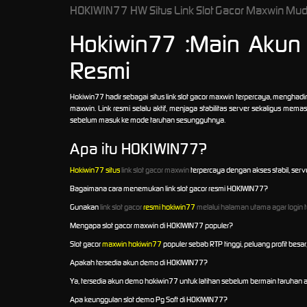
HOKIWIN77 HW Situs Link Slot Gacor Maxwin Mud
Hokiwin77 :Main Akun
Resmi
Hokiwin77 hadir sebagai situs link slot gacor maxwin terpercaya, menghad
maxwin. Link resmi selalu aktif, menjaga stabilitas server sekaligus mema
sebelum masuk ke mode taruhan sesungguhnya.
Apa itu HOKIWIN77?
Hokiwin77 situs
link slot gacor maxwin
terpercaya dengan akses stabil, serve
Bagaimana cara menemukan link slot gacor resmi HOKIWIN77?
Gunakan
link slot gacor
resmi hokiwin77
melalui halaman utama agar login t
Mengapa slot gacor maxwin di HOKIWIN77 populer?
Slot gacor
maxwin hokiwin77
populer sebab RTP tinggi, peluang profit besar,
Apakah tersedia akun demo di HOKIWIN77?
Ya, tersedia akun demo hokiwin77 untuk latihan sebelum bermain taruhan as
Apa keunggulan slot demo Pg Soft di HOKIWIN77?