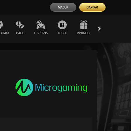
MASUK
DAFTAR
 AYAM
RACE
E-SPORTS
TOGEL
PROMOSI